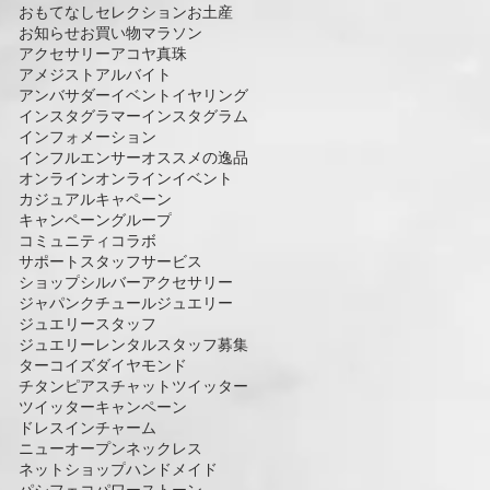
おもてなしセレクション
お土産
お知らせ
お買い物マラソン
アクセサリー
アコヤ真珠
アメジスト
アルバイト
アンバサダー
イベント
イヤリング
インスタグラマー
インスタグラム
インフォメーション
インフルエンサー
オススメの逸品
オンライン
オンラインイベント
カジュアル
キャペーン
キャンペーン
グループ
コミュニティ
コラボ
サポートスタッフ
サービス
ショップ
シルバーアクセサリー
ジャパンクチュール
ジュエリー
ジュエリースタッフ
ジュエリーレンタル
スタッフ募集
ターコイズ
ダイヤモンド
チタンピアス
チャット
ツイッター
ツイッターキャンペーン
ドレスインチャーム
ニューオープン
ネックレス
ネットショップ
ハンドメイド