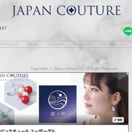
147
About us
News
Support
Products
Our Business
Copyrights © Japan couture Ltd, All Rights Reserved.