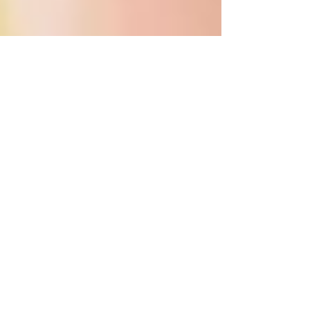
第２期 公式アンバサダ
ー募集を開始します！
2021/11/11より、 弊社Instagramアカウントよ
りアンバサダー募集を開始致します！ ジャパン