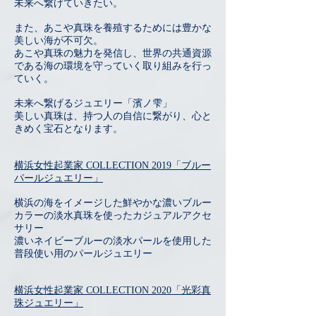
未来へ繋げていきたい。
また、あこや真珠を養殖するためには豊かな
美しい海が不可欠。
あこや真珠の魅力を発信し、世界の共通資源
である海の環境を守っていく取り組みを行っ
ていく。
未来へ繋げるジュエリー「濱ノ雫」
美しい真珠は、持つ人の自信に繋がり、心と
きめく宝石となります。
横浜女性起業家 COLLECTION 2019「
​ブルー
パールジュエリー」
横浜の海をイメージした鮮やかな濃いブルー
カラーの淡水真珠を使ったカジュアルアクセ
サリー
濃いネイビーブルーの淡水パールを使用した
普段使い用のパールジュエリー
横浜女性起業家 COLLECTION 2020「
光彩真
珠ジュエリー」