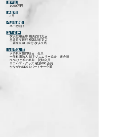
資本金
1000万円
決算期
3月
代表取締役
半田紗知子
取引銀行
横浜信用金庫 横浜西口支店
三井住友銀行 横浜駅前支店
三菱東京UFJ銀行 横浜支店
加盟団体 等
伊勢真珠協同組合 会員
一般社団法人 日本ジュエリー協会
正会員
NPOひと粒の真珠 賛助会員
​ ヨコハマ・グッズ 横濱001会員
かながわSDGSパートナー企業