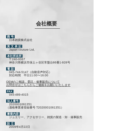
会社概要
商 号
日本雑貨株式会社
英 文 表 記
Japan couture Ltd,
本社所在所
〒240-0067
神奈川県横浜市保土ヶ谷区常盤台86番1-928号
電 話
045-744-5147
（自動音声対応）
対応時間 平日11:00〜16:00
OEMのご相談、委託・催事販売について
お問合せはこちらからご連絡をお願いいたします
FAX
045-489-4015
法人番号
2020001061351
（適格事業者登録番号
T2020001061351）
事業内容
ジュエリー、アクセサリー、雑貨の製造・卸・催事販売
設 立
2009年4月22日