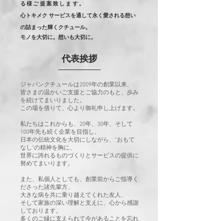
る様ご提案致します。
心トキメク サービスを通して永く愛される想い
の詰まった輝くクチュール。
モノを大切に。想いも大切に。
代表挨拶
ジャパンクチュールは2009年の創業以来、
皆さまの温かいご支援とご協力のもと、歩み
を続けてまいりました。
この場を借りて、心より御礼申し上げます。
私たちはこれからも、20年、30年、そして
100年先も続く企業を目指し、
日本の伝統文化を大切にしながら、“おもて
なし”の精神を胸に、
世界に誇れるものづくりとサービスの提供に
努めてまいります。
また、私個人としても、創業前からご指導く
ださった諸先輩方、
大きな病を共に乗り越えてくれた友人、
そして家族の深い理解と支えに、心から感謝
しております。
多くのご縁に支えられて今があることを忘れ