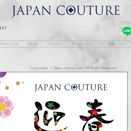
147
About us
News
Support
Products
Our Business
Copyrights © Japan couture Ltd, All Rights Reserved.