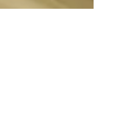
POPUP情報 10/17 17:00
迄 横浜高島屋７F
いよいよ、 明日10/17が最終日となっておりま
す。 お近くの方は、是非お立ち寄りくださいま
せ。 横浜高島屋ホームページご案内 ポップア