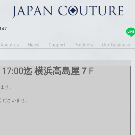
147
About us
News
Support
Products
Our Business
7 17:00迄 横浜高島屋７F
ります。
くださいませ。