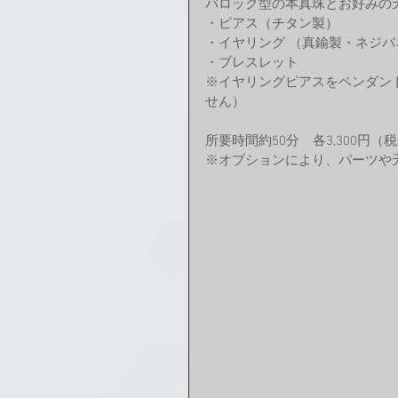
バロック型の本真珠とお好みの
・ピアス（チタン製）
・イヤリング （真鍮製・ネジバ
・ブレスレット
※イヤリングピアスをペンダン
せん）
所要時間約50分　各3,300円（
※オプションにより、パーツや