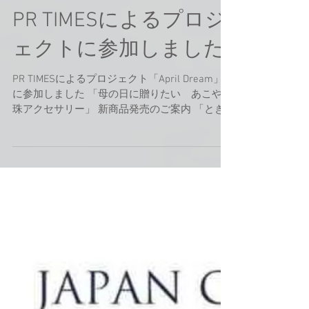
PR TIMESによるプロジ
ェクトに参加しました
PR TIMESによるプロジェクト「April Dream」
に参加しました 「母の日に贈りたい あこや真
珠アクセサリー」 新商品発売のご案内 「とき
めく真珠」をコンセプトに、あこや真珠を主力
素材として扱うジュエリーメーカー、 日本雑貨
株式会社(神奈...