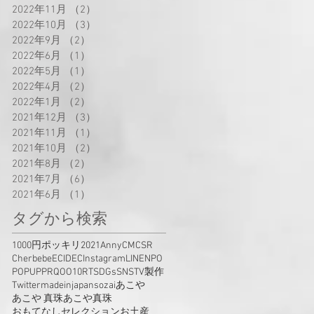
2022年11月
（2）
2件の記事
2022年10月
（3）
3件の記事
2022年9月
（2）
2件の記事
2022年6月
（1）
1件の記事
2022年5月
（1）
1件の記事
2022年4月
（2）
2件の記事
2022年1月
（2）
2件の記事
2021年12月
（3）
3件の記事
2021年11月
（1）
1件の記事
2021年10月
（2）
2件の記事
2021年8月
（2）
2件の記事
2021年7月
（6）
6件の記事
2021年6月
（1）
1件の記事
タグから検索
1000円ポッキリ
2021
Anny
CM
CSR
Cherbebe
EC
IDEC
Instagram
LINE
NPO
POPUP
PR
QOO10
RT
SDGs
SNS
TV製作
Twitter
madeinjapan
sozai
あこや
あこや 真珠
あこや真珠
おもてなしセレクション
お土産