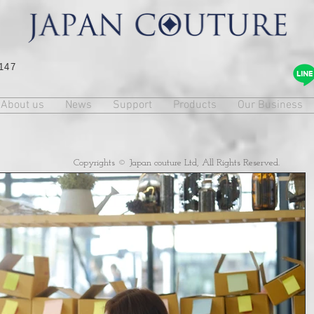
147
About us
News
Support
Products
Our Business
Copyrights © Japan couture Ltd, All Rights Reserved.