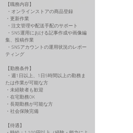
【職務内容】
 ・オンラインストアの商品登録
・更新作業
 ・注文管理や配送手配のサポート
 ・SNS運用における記事作成や画像編
集、投稿作業
 ・SNSアカウントの運用状況のレポー
ティング
【勤務条件】
 ・週1日以上、1日5時間以上の勤務ま
たは作業が可能な方 
・未経験者も歓迎 
・在宅勤務OK
・長期勤務が可能な方 
・社会保険完備
【待遇】 