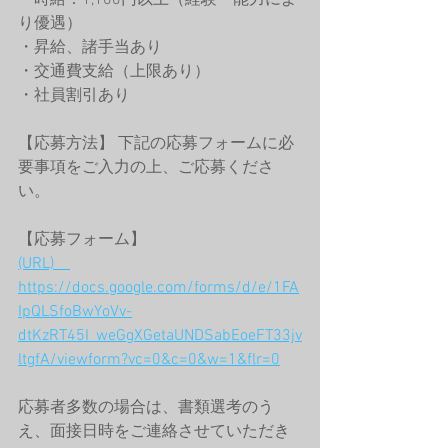
・時給：1,100円以上（経験・能力によ
り優遇）
・昇給、諸手当あり
・交通費支給（上限あり）
・社員割引あり
【応募方法】 下記の応募フォームに必
要事項をご入力の上、ご応募くださ
い。 
【応募フォーム】
(URL)　
https://docs.google.com/forms/d/e/1FA
IpQLSfoBwYoVv-
dtKzRT45I_weGgXGetaUNDSabEoeFT33jv
ltgfA/viewform?vc=0&c=0&w=1&flr=0
応募者多数の場合は、書類選考のう
え、面接日時をご連絡させていただき