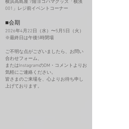
横浜高島屋 7階ヨコハマグッズ「横濱
001」レジ前イベントコーナー
■会期
2026年4月22日（水）〜5月5日（火）
※最終日は午後5時閉場
ご不明な点がございましたら、お問い
合わせフォーム、
またはInstagramのDM・コメントよりお
気軽にご連絡ください。
皆さまのご来場を、心よりお待ち申し
上げております。