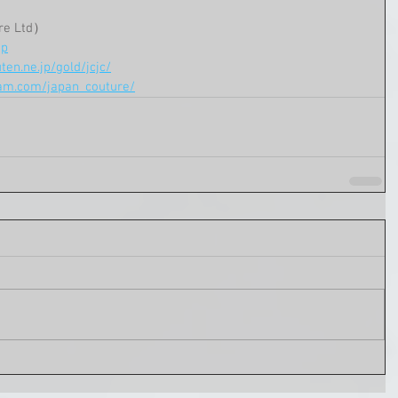
e Ltd）
jp
en.ne.jp/gold/jcjc/
ram.com/japan_couture/