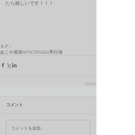
たら嬉しいです！！！
タグ：
あこや
真珠
NPO
CSR
SDGs
寄付
海
コメント
コメントを追加…