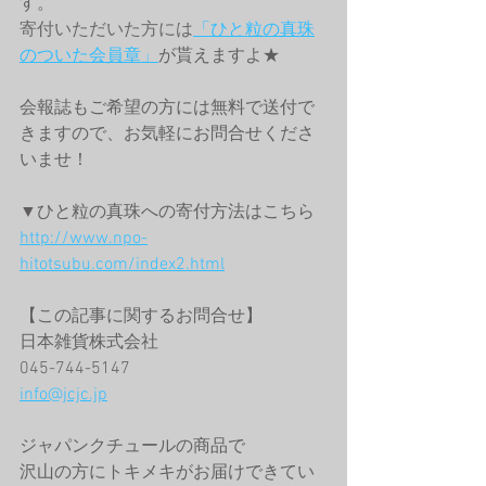
す。
寄付いただいた方には
「ひと粒の真珠
のついた会員章」
が貰えますよ★
会報誌もご希望の方には無料で送付で
きますので、お気軽にお問合せくださ
いませ！
▼ひと粒の真珠への寄付方法はこちら
http://www.npo-
hitotsubu.com/index2.html
【この記事に関するお問合せ】
日本雑貨株式会社
045-744-5147
info@jcjc.jp
ジャパンクチュールの商品で
沢山の方にトキメキがお届けできてい