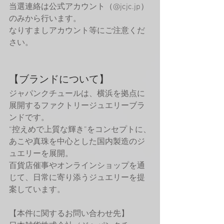
当選連絡は公式アカウント（@jcjc.jp）
のみから行います。　
なりすましアカウント等にご注意くだ
さい。
【ブランドについて】
ジャパンクチュールは、横浜を拠点に
展開するファクトリージュエリーブラ
ンドです。
“控えめで上質な輝き”をコンセプトに、
あこや真珠を中心とした国内製造のジ
ュエリーを展開。
百貨店催事やオンラインショップを通
じて、日常に寄り添うジュエリーを提
案しています。
【本件に関するお問い合わせ先】