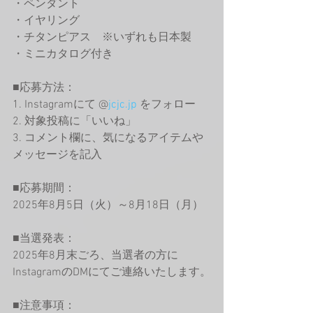
・ペンダント　
・イヤリング　
・チタンピアス　※いずれも日本製
・ミニカタログ付き
■応募方法：　
1. Instagramにて @
jcjc.jp
 をフォロー　
2. 対象投稿に「いいね」　
3. コメント欄に、気になるアイテムや
メッセージを記入
■応募期間：　
2025年8月5日（火）～8月18日（月）
■当選発表：　
2025年8月末ごろ、当選者の方に
InstagramのDMにてご連絡いたします。
■注意事項：　