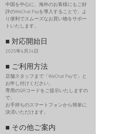
中国を中心に、海外のお客様にもご好
評のWeChat Payを導入することで、よ
り便利でスムーズなお買い物をサポー
トいたします。
■ 対応開始日
2025年6月24日
■ ご利用方法
店舗スタッフまで「WeChat Payで」と
お申し付けください。
専用のQRコードをご提示いたしますの
で、
お手持ちのスマートフォンから簡単に
決済いただけます。
■ その他ご案内