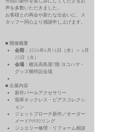
今回の新作を楽しみにしてくださるお
声を多数いただきました。
お客様との再会や新たな出会いに、ス
タッフ一同心より感謝申し上げます。
■ 開催概要
会期
：2024年4月16日（水）～ 4月
22日（火）
会場
：横浜高島屋7階 ヨコハマ・
グッズ横特設会場
■ 出展内容
新作パールアクセサリー
翡翠ネックレス・ピアスコレクシ
ョン
ジェットブローチ新作／オーダー
メードPt900リング
ジュエリー修理・リフォーム相談