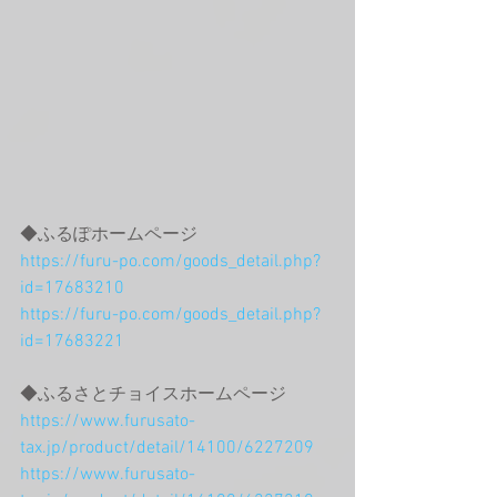
◆ふるぽホームページ
https://furu-po.com/goods_detail.php?
id=17683210
https://furu-po.com/goods_detail.php?
id=17683221
◆ふるさとチョイスホームページ
https://www.furusato-
tax.jp/product/detail/14100/6227209
https://www.furusato-