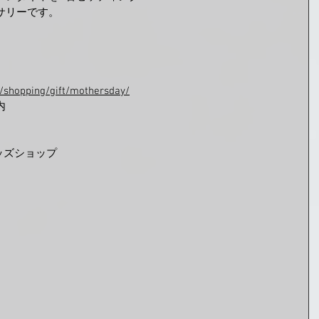
サリーです。
p/shopping/gift/mothersday/
内
ッズショップ