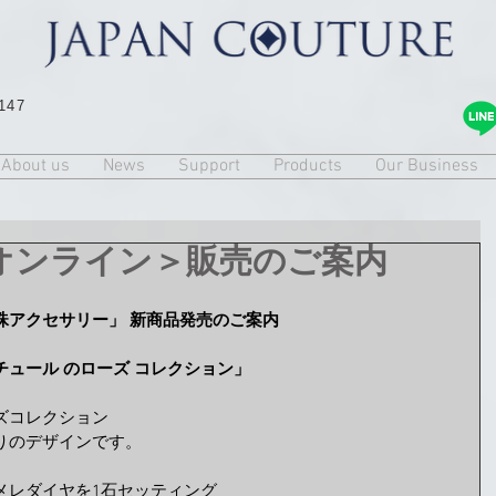
147
About us
News
Support
Products
Our Business
オンライン＞販売のご案内
珠アクセサリー」 新商品発売のご案内
ュール のローズ コレクション」
ズコレクション
りのデザインです。
くメレダイヤを1石セッティング