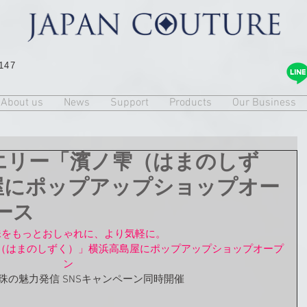
147
About us
News
Support
Products
Our Business
エリー「濱ノ雫（はまのしず
屋にポップアップショップオー
ース
珠をもっとおしゃれに、より気軽に。
（はまのしずく）」横浜高島屋にポップアップショップオープ
ン
真珠の魅力発信
 SNSキャンペーン同時開催