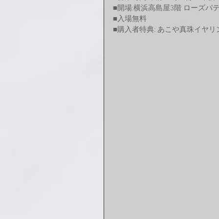
■開場:横浜高島屋3階 ローズパ
■入場無料
■購入者特典: あこや真珠イヤ