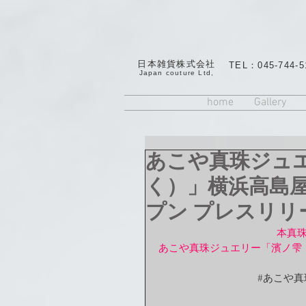
日本雑貨株式会社
TEL：045-744-5
​Japan couture Ltd,
home
Gallery
あこや真珠ジュ
く）」横浜高島
プン プレスリリ
本真
あこや真珠ジュエリー「濱ノ雫
#あこや