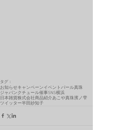
タグ：
お知らせ
キャンペーン
イベント
パール
真珠
ジャパンクチュール
催事
SNS
横浜
日本雑貨株式会社
商品紹介
あこや真珠
濱ノ雫
ツイッター
半田紗知子