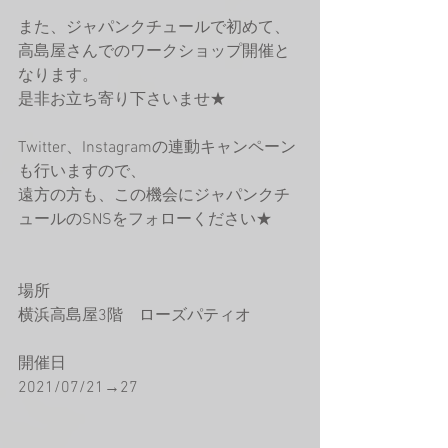
また、ジャパンクチュールで初めて、
高島屋さんでのワークショップ開催と
なります。
是非お立ち寄り下さいませ★
Twitter、Instagramの連動キャンペーン
も行いますので、
遠方の方も、この機会にジャパンクチ
ュールのSNSをフォローください★
場所
横浜高島屋3階　ローズパティオ
開催日
2021/07/21→27