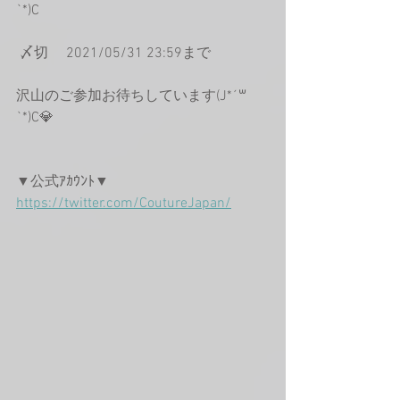
`*)C
 〆切 　2021/05/31 23:59まで
沢山のご参加お待ちしています(J*´꒳
`*)C💎
▼公式ｱｶｳﾝﾄ▼
https://twitter.com/CoutureJapan/