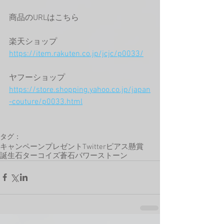
商品のURLはこちら
楽天ショップ
https://item.rakuten.co.jp/jcjc/p0033/
ヤフーショップ
https://store.shopping.yahoo.co.jp/japan
-couture/p0033.html
タグ：
キャンペーン
プレゼント
Twitter
ピアス
懸賞
誕生石
ターコイズ
蒼石
パワーストーン