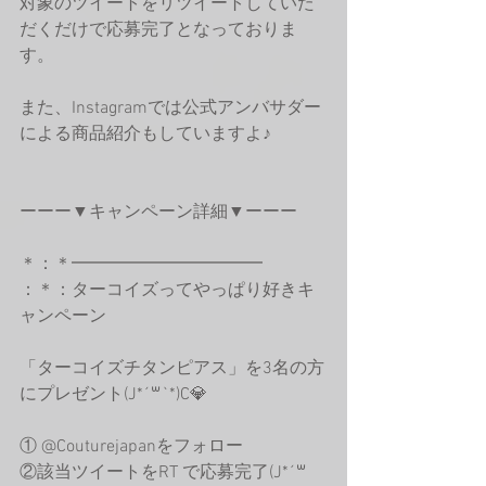
対象のツイートをリツイートしていた
だくだけで応募完了となっておりま
す。
また、Instagramでは公式アンバサダー
による商品紹介もしていますよ♪
ーーー▼キャンペーン詳細▼ーーー
＊：＊━━━━━━━━━━━
：＊：ターコイズってやっぱり好き
キ
ャンペーン
「ターコイズチタンピアス」を3名の方
にプレゼント(J*´꒳`*)C💎
① 
@Couturejapan
をフォロー 
②該当ツイートをRT で応募完了(J*´꒳