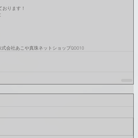
ております！
C
株式会社
あこや真珠
ネットショップ
QOO10