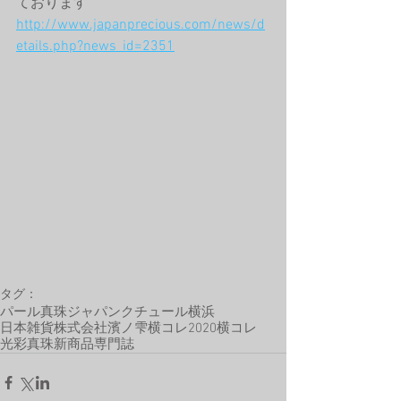
ております
http://www.japanprecious.com/news/d
etails.php?news_id=2351
タグ：
パール
真珠
ジャパンクチュール
横浜
日本雑貨株式会社
濱ノ雫
横コレ2020
横コレ
光彩真珠
新商品
専門誌