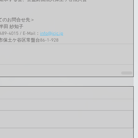
てのお問合せ先＞
半田 紗知子
89-4015 / E-Mail：
info@jcjc.jp
市保土ケ谷区常盤台86-1-928