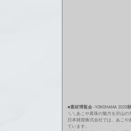
■素材博覧会 -YOKOHAMA 20
＼＼あこや真珠の魅力を沢山の
日本雑貨株式会社では、あこや
ています。