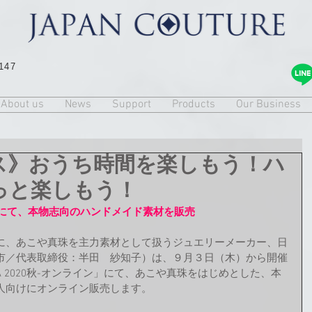
147
About us
News
Support
Products
Our Business
ス》おうち時間を楽しもう！ハ
っと楽しもう！
20秋-にて、本物志向のハンドメイド素材を販売
に、あこや真珠を主力素材として扱うジュエリーメーカー、日
市／代表取締役：半田　紗知子）は、９月３日（木）から開催
MA 2020秋-オンライン」にて、あこや真珠をはじめとした、本
人向けにオンライン販売します。