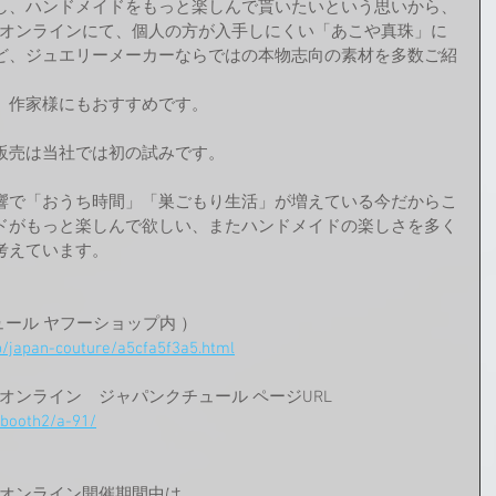
し、ハンドメイドをもっと楽しんで貰いたいという思いから、
020秋-オンラインにて、個人の方が入手しにくい「あこや真珠」に
ど、ジュエリーメーカーならではの本物志向の素材を多数ご紹
、作家様にもおすすめです。
販売は当社では初の試みです。
響で「おうち時間」「巣ごもり生活」が増えている今だからこ
ドがもっと楽しんで欲しい、またハンドメイドの楽しさを多く
考えています。
ュール ヤフーショップ内 ）
jp/japan-couture/a5cfa5f3a5.html
20秋-オンライン　ジャパンクチュール ページURL
/booth2/a-91/
20秋-オンライン開催期間中は、