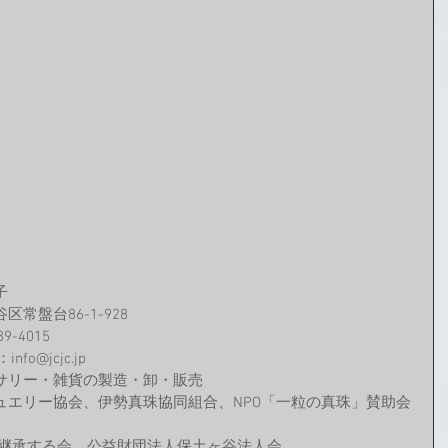
子
常盤台86-1-928
89-4015
：info@jcjc.jp
サリー・雑貨の製造・卸・販売
ュエリー協会、伊勢真珠協同組合、NPO「一粒の真珠」賛助会
を継承する会、公益財団法人保土ヶ谷法人会