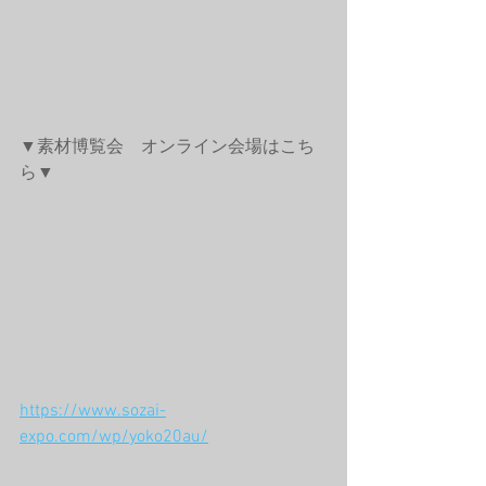
▼素材博覧会　オンライン会場はこち
ら▼
https://www.sozai-
expo.com/wp/yoko20au/