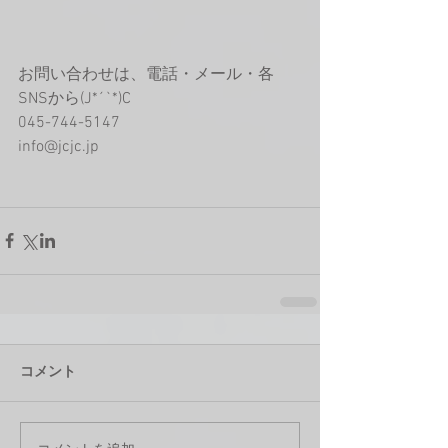
お問い合わせは、電話・メール・各
SNSから(J*´`*)C  
045-744-5147
info@jcjc.jp
コメント