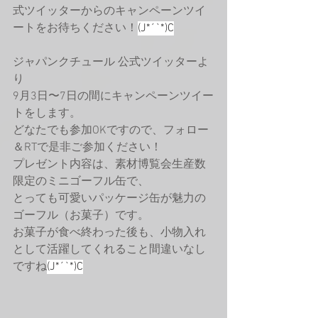
式ツイッターからのキャンペーンツイ
ートをお待ちください！
(J*´`*)C
ジャパンクチュール 公式ツイッターよ
り
9月3日〜7日の間にキャンペーンツイー
トをします。
どなたでも参加OKですので、フォロー
＆RTで是非ご参加ください！
プレゼント内容は、素材博覧会生産数
限定のミニゴーフル缶で、
とっても可愛いパッケージ缶が魅力の
ゴーフル（お菓子）です。
お菓子が食べ終わった後も、小物入れ
として活躍してくれること間違いなし
ですね
(J*´`*)C