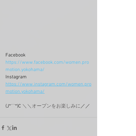
Facebook
https://www.facebook.com/women.pro
motion.yokohama/
Instagram
https://www.instagram.com/women.pro
motion.yokohama/
(J*´`*)C 
＼＼オープンをお楽しみに
／／