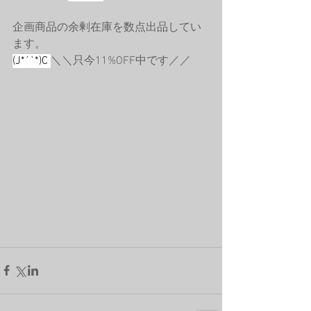
企画商品の余剰在庫を数点出品してい
ます。
(J*´`*)C 
＼＼只今11%OFF中です／／