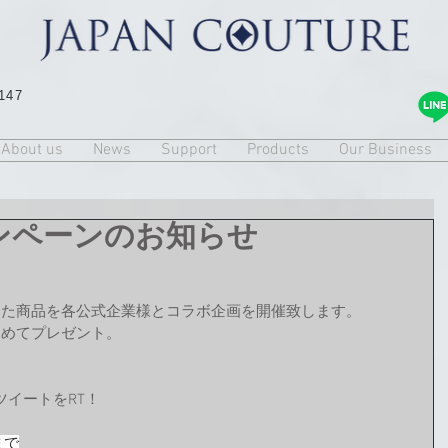
147
About us
News
Support
Products
Our Business
ンペーンのお知らせ
した商品を各公式企業様とコラボ企画を開催致します。
とめてプレゼント。
イートをRT！
9まで