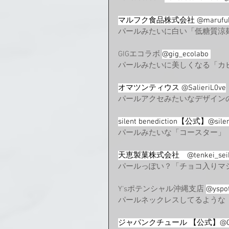
マルフク食品株式会社 @marufuku
パールみたいに白い「低糖質涼
GIGエコラボ 
@gig_ecolabo 
パールみたいに美しくなる「カ
オマツンティウス @SalieriL0ve
パールアクセみたいなデザイン
silent benediction【公式】@sile
パールみたいな「コースター」
天恵製菓株式会社　@tenkei_sei
パールっぽい？「チョコ入りマ
Y'sポテンシャル沖縄支店 
@yspot
パールネックレスしてるような
ジャパンクチュール 【公式】@Cout