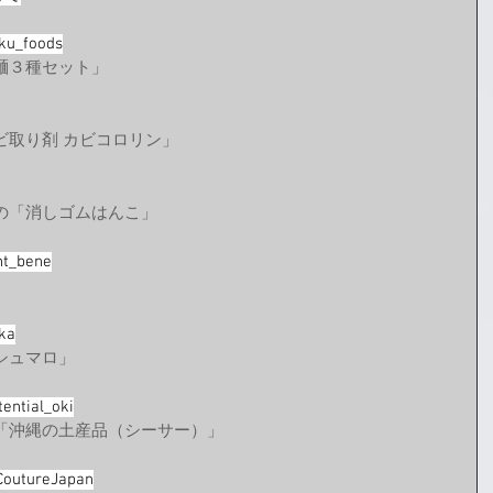
_foods
麺３種セット」
ビ取り剤 カビコロリン」
の「消しゴムはんこ」
nt_bene
ka
シュマロ」
ential_oki
「沖縄の土産品（シーサー）」
ureJapan