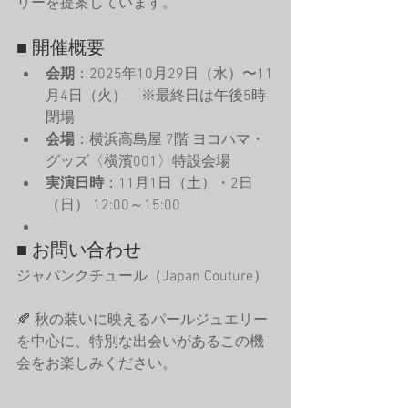
リーを提案しています。
■ 開催概要
会期
：2025年10月29日（水）〜11
月4日（火）　※最終日は午後5時
閉場
会場
：横浜高島屋 7階 ヨコハマ・
グッズ〈横濱001〉特設会場
実演日時
：11月1日（土）・2日
（日） 12:00～15:00
■ お問い合わせ
ジャパンクチュール（Japan Couture）
🍂 秋の装いに映えるパールジュエリー
を中心に、特別な出会いがあるこの機
会をお楽しみください。