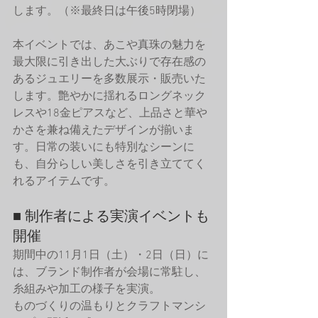
します。（※最終日は午後5時閉場）
本イベントでは、あこや真珠の魅力を
最大限に引き出した大ぶりで存在感の
あるジュエリーを多数展示・販売いた
します。艶やかに揺れるロングネック
レスや18金ピアスなど、上品さと華や
かさを兼ね備えたデザインが揃いま
す。日常の装いにも特別なシーンに
も、自分らしい美しさを引き立ててく
れるアイテムです。
■ 制作者による実演イベントも
開催
期間中の11月1日（土）・2日（日）に
は、ブランド制作者が会場に常駐し、
糸組みや加工の様子を実演。
ものづくりの温もりとクラフトマンシ