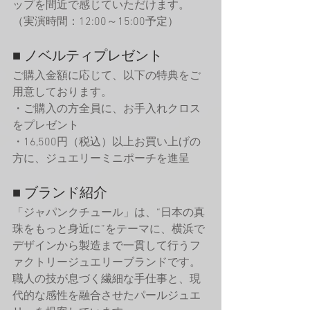
ップを間近で感じていただけます。
（実演時間：12:00～15:00予定）
■ ノベルティプレゼント
ご購入金額に応じて、以下の特典をご
用意しております。
・ご購入の方全員に、お手入れクロス
をプレゼント
・16,500円（税込）以上お買い上げの
方に、ジュエリーミニポーチを進呈
■ ブランド紹介
「ジャパンクチュール」は、“日本の真
珠をもっと身近に”をテーマに、横浜で
デザインから製造まで一貫して行うフ
ァクトリージュエリーブランドです。
職人の技が息づく繊細な手仕事と、現
代的な感性を融合させたパールジュエ