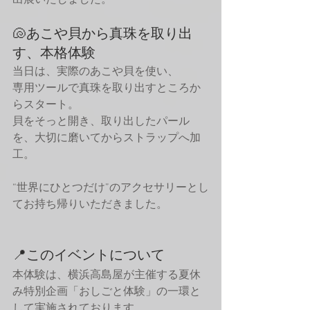
出展いたしました。
🐚あこや貝から真珠を取り出
す、本格体験
当日は、実際のあこや貝を使い、
専用ツールで真珠を取り出すところか
らスタート。
貝をそっと開き、取り出したパール
を、大切に磨いてからストラップへ加
工。
“世界にひとつだけ”のアクセサリーとし
てお持ち帰りいただきました。
📍このイベントについて
本体験は、横浜高島屋が主催する夏休
み特別企画「おしごと体験」の一環と
して実施されております。