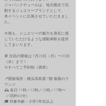
ジャパンクチュールは、地元横浜で活
動するジュエリーブランドとして、
本イベントに出展させていただきまし
た。
今後も、ジュエリーの魅力を身近に感
じていただけるような感動体験を提供
してまいります。
📆 次回の開催は 7月28日（月）〜30日
（水）まで！
※すべてご予約制（満席）
📍開催場所：横浜高島屋 7階 薔薇のラ
ウンジ
🕰 各日 11時／13時／15時／17時〜
（1回約60分）
🎓 対象年齢：小学3年生以上