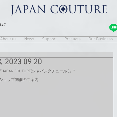
147
About us
News
Support
Products
Our Business
23 09 20
AN COUTURE(ジャパンクチュール )」®️
゚ショップ開催のご案内