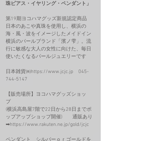
珠ピアス・イヤリング・ペンダント」
第19期ヨコハマグッズ新規認定商品　
日本のあこや真珠を使用し、横浜の
海・風・波をイメージしたメイドイン
横浜のパールブランド「濱ノ雫」。流
行に敏感な大人の女性に向けた、毎日
使いたくなるパールジュエリーです
日本雑貨㈱https://www.jcjc.jp　045-
744-5147
【販売場所】ヨコハマグッズショッ
プ　
(横浜高島屋7階で22日から28日までポ
ップアップショップ開催)　
通販あり
➡https://www.rakuten.ne.jp/gold/jcjc
ペンダント　シルバーｏｒゴールドを