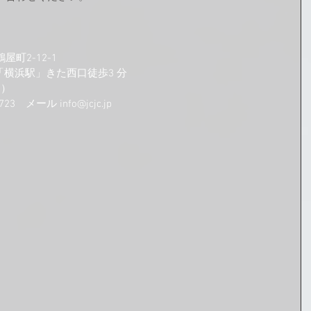
町2-12-1
町　「横浜駅」きた西口徒歩3 分
す）
723　メール 
info@jcjc.jp