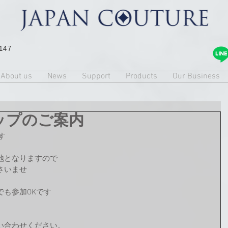
147
About us
News
Support
Products
Our Business
ップのご案内
す
地となりますので
さいませ
も参加OKです
い合わせください。