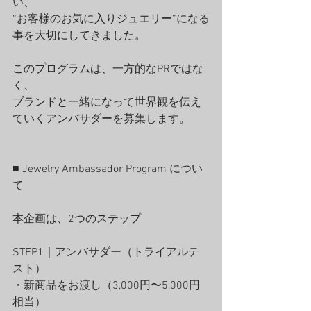
い、
“お客様のお気に入りジュエリー”になる
事を大切にしてきました。
このプログラムは、一方的なPRではな
く、
ブランドと一緒になって世界観を伝え
ていくアンバサダーを募集します。
■ Jewelry Ambassador Program につい
て
本企画は、2つのステップ
STEP1｜アンバサダー（トライアルテ
スト）
・新商品をお渡し（3,000円〜5,000円
相当）